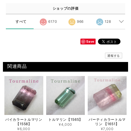
ショップの評価
すべて
6170
966
128
Save
通報する
関連商品
バイカラートルマリン
トルマリン【1565】
パーティカラートルマ
【1558】
リン 【1651】
¥4,000
¥6,000
¥7,000