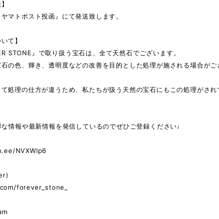
法】
コヤマトポスト投函』にて発送致します。
ついて】
VER STONE』で取り扱う宝石は、全て天然石でございます。
宝石の色、輝き、透明度などの改善を目的とした処理が施される場合がご
って処理の仕方が違うため、私たちが扱う天然の宝石にもこの処理がされ
お得な情報や最新情報を発信しているのでぜひご登録ください♩
in.ee/NVXWIp6
er)
.com/forever_stone_
am