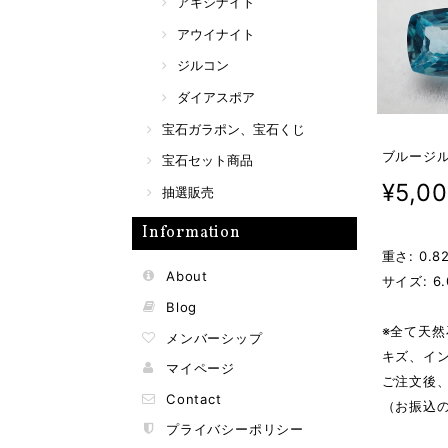
アキシナイト
アウイナイト
ジルコン
ダイアスポア
宝石ガラポン、宝石くじ
ブルージル
宝石セット商品
¥5,0
抽選販売
Information
重さ: 0.82
About
サイズ: 6.
Blog
※全て天
メンバーシップ
キズ、イ
マイページ
ご注文後
Contact
（お振込
プライバシーポリシー