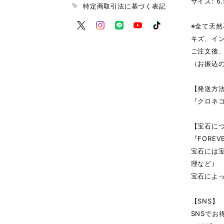
サイズ: 6.
特定商取引法に基づく表記
※全て天
キズ、イ
ご注文後
（お振込
【発送方
『クロネ
【宝石に
『FORE
宝石には
理など）
宝石によ
【SNS】
SNSで