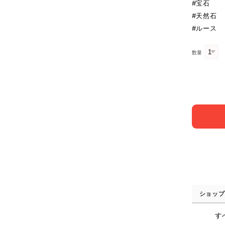
#宝石
#天然石
#ルース
数量
ショップ
す