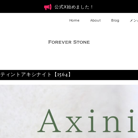
公式X始めました！
Home
About
Blog
メン
ティントアキシナイト【1564】