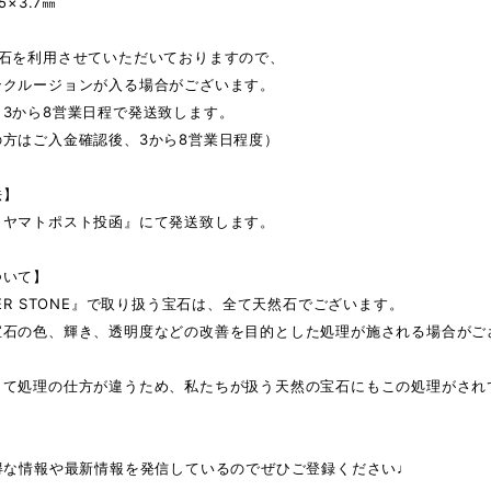
5×3.7㎜
然石を利用させていただいておりますので、
ンクルージョンが入る場合がございます。
、3から8営業日程で発送致します。
の方はご入金確認後、3から8営業日程度）
法】
コヤマトポスト投函』にて発送致します。
ついて】
VER STONE』で取り扱う宝石は、全て天然石でございます。
宝石の色、輝き、透明度などの改善を目的とした処理が施される場合がご
って処理の仕方が違うため、私たちが扱う天然の宝石にもこの処理がされ
お得な情報や最新情報を発信しているのでぜひご登録ください♩